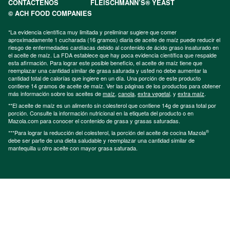
CONTÁCTENOS
FLEISCHMANN’S® YEAST
© ACH FOOD COMPANIES
*La evidencia científica muy limitada y preliminar sugiere que comer
aproximadamente 1 cucharada (16 gramos) diaria de aceite de maíz puede reducir el
riesgo de enfermedades cardíacas debido al contenido de ácido graso insaturado en
el aceite de maíz. La FDA establece que hay poca evidencia científica que respalde
esta afirmación. Para lograr este posible beneficio, el aceite de maíz tiene que
reemplazar una cantidad similar de grasa saturada y usted no debe aumentar la
cantidad total de calorías que ingiere en un día. Una porción de este producto
contiene 14 gramos de aceite de maíz. Ver las páginas de los productos para obtener
más información sobre los aceites de
maíz
,
canola
,
extra vegetal
, y
extra maíz
.
**El aceite de maíz es un alimento sin colesterol que contiene 14g de grasa total por
porción. Consulte la información nutricional en la etiqueta del producto o en
Mazola.com para conocer el contenido de grasa y grasas saturadas.
®
***Para lograr la reducción del colesterol, la porción del aceite de cocina Mazola
debe ser parte de una dieta saludable y reemplazar una cantidad similar de
mantequilla u otro aceite con mayor grasa saturada.