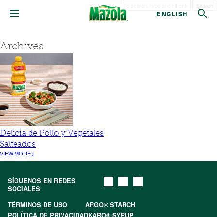
Search
ENGLISH
Archives
Delicia de Pollo y Vegetales
Salteados
VIEW MORE >
SÍGUENOS EN REDES
SOCIALES
TÉRMINOS DE USO
ARGO® STARCH
POLÍTICA DE PRIVACIDAD
KARO® SYRUP