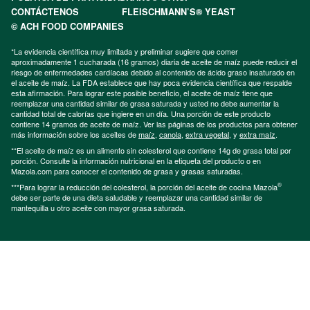
CONTÁCTENOS
FLEISCHMANN’S® YEAST
© ACH FOOD COMPANIES
*La evidencia científica muy limitada y preliminar sugiere que comer
aproximadamente 1 cucharada (16 gramos) diaria de aceite de maíz puede reducir el
riesgo de enfermedades cardíacas debido al contenido de ácido graso insaturado en
el aceite de maíz. La FDA establece que hay poca evidencia científica que respalde
esta afirmación. Para lograr este posible beneficio, el aceite de maíz tiene que
reemplazar una cantidad similar de grasa saturada y usted no debe aumentar la
cantidad total de calorías que ingiere en un día. Una porción de este producto
contiene 14 gramos de aceite de maíz. Ver las páginas de los productos para obtener
más información sobre los aceites de
maíz
,
canola
,
extra vegetal
, y
extra maíz
.
**El aceite de maíz es un alimento sin colesterol que contiene 14g de grasa total por
porción. Consulte la información nutricional en la etiqueta del producto o en
Mazola.com para conocer el contenido de grasa y grasas saturadas.
®
***Para lograr la reducción del colesterol, la porción del aceite de cocina Mazola
debe ser parte de una dieta saludable y reemplazar una cantidad similar de
mantequilla u otro aceite con mayor grasa saturada.