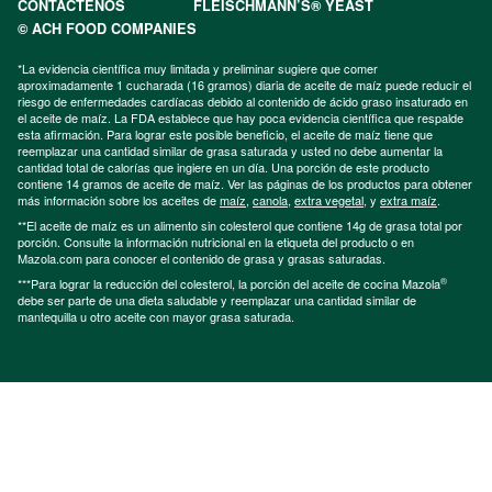
CONTÁCTENOS
FLEISCHMANN’S® YEAST
© ACH FOOD COMPANIES
*La evidencia científica muy limitada y preliminar sugiere que comer
aproximadamente 1 cucharada (16 gramos) diaria de aceite de maíz puede reducir el
riesgo de enfermedades cardíacas debido al contenido de ácido graso insaturado en
el aceite de maíz. La FDA establece que hay poca evidencia científica que respalde
esta afirmación. Para lograr este posible beneficio, el aceite de maíz tiene que
reemplazar una cantidad similar de grasa saturada y usted no debe aumentar la
cantidad total de calorías que ingiere en un día. Una porción de este producto
contiene 14 gramos de aceite de maíz. Ver las páginas de los productos para obtener
más información sobre los aceites de
maíz
,
canola
,
extra vegetal
, y
extra maíz
.
**El aceite de maíz es un alimento sin colesterol que contiene 14g de grasa total por
porción. Consulte la información nutricional en la etiqueta del producto o en
Mazola.com para conocer el contenido de grasa y grasas saturadas.
®
***Para lograr la reducción del colesterol, la porción del aceite de cocina Mazola
debe ser parte de una dieta saludable y reemplazar una cantidad similar de
mantequilla u otro aceite con mayor grasa saturada.