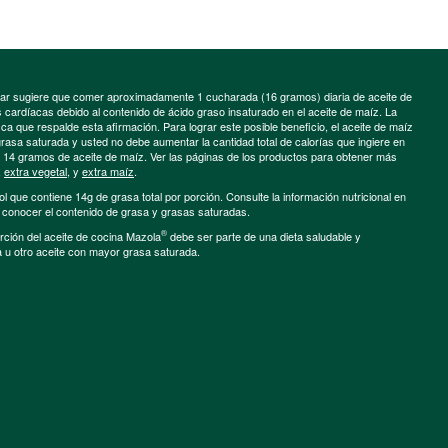
minar sugiere que comer aproximadamente 1 cucharada (16 gramos) diaria de aceite de
cardíacas debido al contenido de ácido graso insaturado en el aceite de maíz. La
a que respalde esta afirmación. Para lograr este posible beneficio, el aceite de maíz
grasa saturada y usted no debe aumentar la cantidad total de calorías que ingiere en
e 14 gramos de aceite de maíz. Ver las páginas de los productos para obtener más
,
extra vegetal
, y
extra maíz
.
ol que contiene 14g de grasa total por porción. Consulte la información nutricional en
a conocer el contenido de grasa y grasas saturadas.
®
porción del aceite de cocina Mazola
debe ser parte de una dieta saludable y
a u otro aceite con mayor grasa saturada.