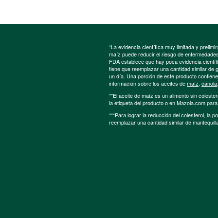
*La evidencia científica muy limitada y preli
maíz puede reducir el riesgo de enfermedades 
FDA establece que hay poca evidencia científic
tiene que reemplazar una cantidad similar de 
un día. Una porción de este producto contien
información sobre los aceites de
maíz
,
canola
**El aceite de maíz es un alimento sin colester
la etiqueta del producto o en Mazola.com par
***Para lograr la reducción del colesterol, la 
reemplazar una cantidad similar de mantequill