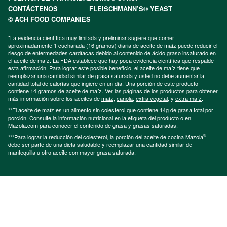
CONTÁCTENOS
FLEISCHMANN’S® YEAST
© ACH FOOD COMPANIES
*La evidencia científica muy limitada y preliminar sugiere que comer
aproximadamente 1 cucharada (16 gramos) diaria de aceite de maíz puede reducir el
riesgo de enfermedades cardíacas debido al contenido de ácido graso insaturado en
el aceite de maíz. La FDA establece que hay poca evidencia científica que respalde
esta afirmación. Para lograr este posible beneficio, el aceite de maíz tiene que
reemplazar una cantidad similar de grasa saturada y usted no debe aumentar la
cantidad total de calorías que ingiere en un día. Una porción de este producto
contiene 14 gramos de aceite de maíz. Ver las páginas de los productos para obtener
más información sobre los aceites de
maíz
,
canola
,
extra vegetal
, y
extra maíz
.
**El aceite de maíz es un alimento sin colesterol que contiene 14g de grasa total por
porción. Consulte la información nutricional en la etiqueta del producto o en
Mazola.com para conocer el contenido de grasa y grasas saturadas.
®
***Para lograr la reducción del colesterol, la porción del aceite de cocina Mazola
debe ser parte de una dieta saludable y reemplazar una cantidad similar de
mantequilla u otro aceite con mayor grasa saturada.