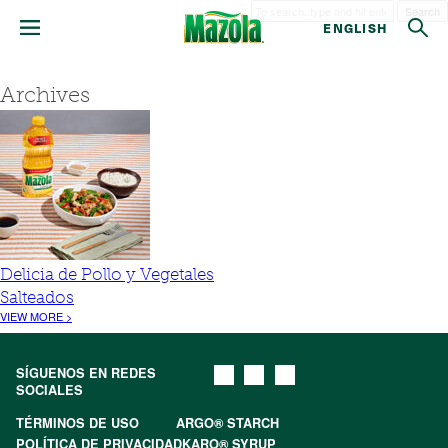
Search
ENGLISH
Archives
Delicia de Pollo y Vegetales
Salteados
VIEW MORE >
SÍGUENOS EN REDES
SOCIALES
TÉRMINOS DE USO
ARGO® STARCH
POLÍTICA DE PRIVACIDAD
KARO® SYRUP