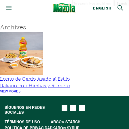
Search
ENGLISH
Archives
Lomo de Cerdo Asado al Estilo
Italiano con Hierbas y Romero
VIEW MORE >
SÍGUENOS EN REDES
SOCIALES
TÉRMINOS DE USO
ARGO® STARCH
POLÍTICA DE PRIVACIDAD
KARO® SYRUP