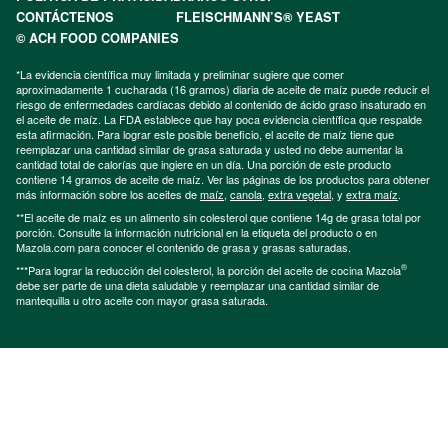
CONTÁCTENOS
FLEISCHMANN’S® YEAST
© ACH FOOD COMPANIES
*La evidencia científica muy limitada y preliminar sugiere que comer
aproximadamente 1 cucharada (16 gramos) diaria de aceite de maíz puede reducir el
riesgo de enfermedades cardíacas debido al contenido de ácido graso insaturado en
el aceite de maíz. La FDA establece que hay poca evidencia científica que respalde
esta afirmación. Para lograr este posible beneficio, el aceite de maíz tiene que
reemplazar una cantidad similar de grasa saturada y usted no debe aumentar la
cantidad total de calorías que ingiere en un día. Una porción de este producto
contiene 14 gramos de aceite de maíz. Ver las páginas de los productos para obtener
más información sobre los aceites de
maíz
,
canola
,
extra vegetal
, y
extra maíz
.
**El aceite de maíz es un alimento sin colesterol que contiene 14g de grasa total por
porción. Consulte la información nutricional en la etiqueta del producto o en
Mazola.com para conocer el contenido de grasa y grasas saturadas.
®
***Para lograr la reducción del colesterol, la porción del aceite de cocina Mazola
debe ser parte de una dieta saludable y reemplazar una cantidad similar de
mantequilla u otro aceite con mayor grasa saturada.