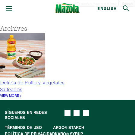
Search
ENGLISH
Archives
Delicia de Pollo y Vegetales
Salteados
VIEW MORE >
SÍGUENOS EN REDES
SOCIALES
TÉRMINOS DE USO
ARGO® STARCH
POLÍTICA DE PRIVACIDAD
KARO® SYRUP