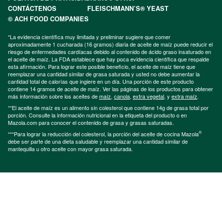
CONTÁCTENOS
FLEISCHMANN’S® YEAST
© ACH FOOD COMPANIES
*La evidencia científica muy limitada y preliminar sugiere que comer
aproximadamente 1 cucharada (16 gramos) diaria de aceite de maíz puede reducir el
riesgo de enfermedades cardíacas debido al contenido de ácido graso insaturado en
el aceite de maíz. La FDA establece que hay poca evidencia científica que respalde
esta afirmación. Para lograr este posible beneficio, el aceite de maíz tiene que
reemplazar una cantidad similar de grasa saturada y usted no debe aumentar la
cantidad total de calorías que ingiere en un día. Una porción de este producto
contiene 14 gramos de aceite de maíz. Ver las páginas de los productos para obtener
más información sobre los aceites de
maíz
,
canola
,
extra vegetal
, y
extra maíz
.
**El aceite de maíz es un alimento sin colesterol que contiene 14g de grasa total por
porción. Consulte la información nutricional en la etiqueta del producto o en
Mazola.com para conocer el contenido de grasa y grasas saturadas.
®
***Para lograr la reducción del colesterol, la porción del aceite de cocina Mazola
debe ser parte de una dieta saludable y reemplazar una cantidad similar de
mantequilla u otro aceite con mayor grasa saturada.