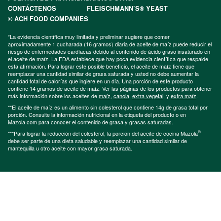
CONTÁCTENOS
FLEISCHMANN’S® YEAST
© ACH FOOD COMPANIES
*La evidencia científica muy limitada y preliminar sugiere que comer
aproximadamente 1 cucharada (16 gramos) diaria de aceite de maíz puede reducir el
riesgo de enfermedades cardíacas debido al contenido de ácido graso insaturado en
el aceite de maíz. La FDA establece que hay poca evidencia científica que respalde
esta afirmación. Para lograr este posible beneficio, el aceite de maíz tiene que
reemplazar una cantidad similar de grasa saturada y usted no debe aumentar la
cantidad total de calorías que ingiere en un día. Una porción de este producto
contiene 14 gramos de aceite de maíz. Ver las páginas de los productos para obtener
más información sobre los aceites de
maíz
,
canola
,
extra vegetal
, y
extra maíz
.
**El aceite de maíz es un alimento sin colesterol que contiene 14g de grasa total por
porción. Consulte la información nutricional en la etiqueta del producto o en
Mazola.com para conocer el contenido de grasa y grasas saturadas.
®
***Para lograr la reducción del colesterol, la porción del aceite de cocina Mazola
debe ser parte de una dieta saludable y reemplazar una cantidad similar de
mantequilla u otro aceite con mayor grasa saturada.