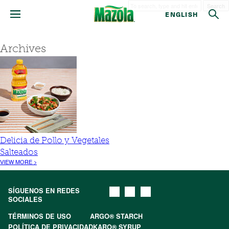
Search
ENGLISH
Archives
Delicia de Pollo y Vegetales
Salteados
VIEW MORE >
SÍGUENOS EN REDES
SOCIALES
TÉRMINOS DE USO
ARGO® STARCH
POLÍTICA DE PRIVACIDAD
KARO® SYRUP