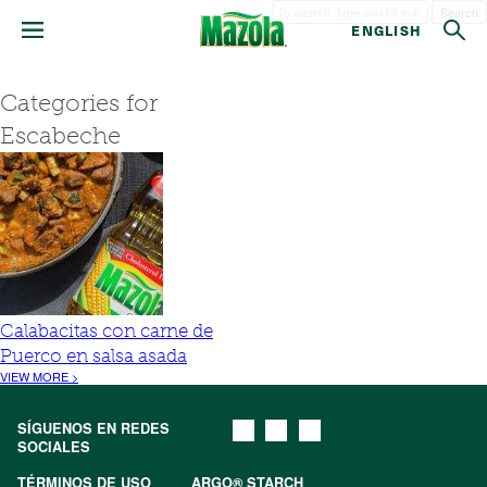
Search
ENGLISH
Categories for
Escabeche
Calabacitas con carne de
Puerco en salsa asada
VIEW MORE >
SÍGUENOS EN REDES
SOCIALES
TÉRMINOS DE USO
ARGO® STARCH