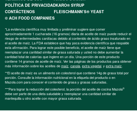
POLÍTICA DE PRIVACIDAD
KARO® SYRUP
CONTÁCTENOS
FLEISCHMANN’S® YEAST
© ACH FOOD COMPANIES
*La evidencia científica muy limitada y preliminar sugiere que comer
aproximadamente 1 cucharada (16 gramos) diaria de aceite de maíz puede reducir el
riesgo de enfermedades cardíacas debido al contenido de ácido graso insaturado en
el aceite de maíz. La FDA establece que hay poca evidencia científica que respalde
esta afirmación. Para lograr este posible beneficio, el aceite de maíz tiene que
reemplazar una cantidad similar de grasa saturada y usted no debe aumentar la
cantidad total de calorías que ingiere en un día. Una porción de este producto
contiene 14 gramos de aceite de maíz. Ver las páginas de los productos para obtener
más información sobre los aceites de
maíz
,
canola
,
extra vegetal
, y
extra maíz
.
**El aceite de maíz es un alimento sin colesterol que contiene 14g de grasa total por
porción. Consulte la información nutricional en la etiqueta del producto o en
Mazola.com para conocer el contenido de grasa y grasas saturadas.
®
***Para lograr la reducción del colesterol, la porción del aceite de cocina Mazola
debe ser parte de una dieta saludable y reemplazar una cantidad similar de
mantequilla u otro aceite con mayor grasa saturada.