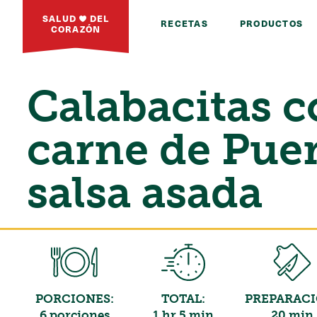
SALUD
DEL
RECETAS
PRODUCTOS
CORAZÓN
Calabacitas 
carne de Pue
salsa asada
PORCIONES:
TOTAL:
PREPARACI
6 porciones
1 hr 5 min
20 min