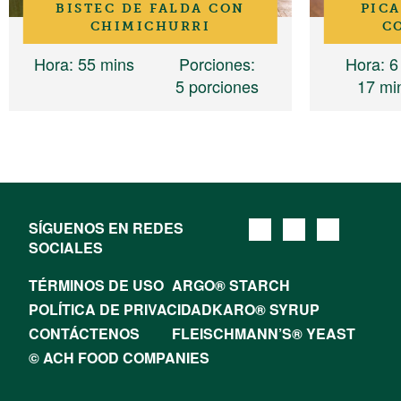
BISTEC DE FALDA CON
PICA
CHIMICHURRI
C
Hora
: 55 mins
Porciones
:
Hora
: 6
5 porciones
17 mi
SÍGUENOS EN REDES
SOCIALES
TÉRMINOS DE USO
ARGO® STARCH
POLÍTICA DE PRIVACIDAD
KARO® SYRUP
CONTÁCTENOS
FLEISCHMANN’S® YEAST
© ACH FOOD COMPANIES