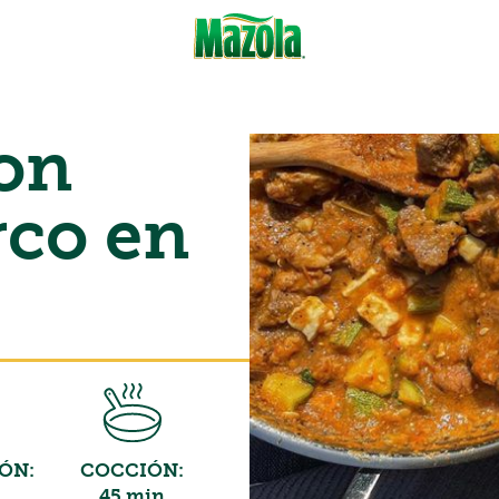
con
rco en
ÓN:
COCCIÓN:
45 min