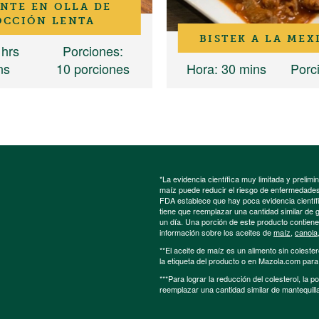
NTE EN OLLA DE
OCCIÓN LENTA
BISTEK A LA MEX
 hrs
Porciones
:
ns
10 porciones
Hora
: 30 mins
Porc
*La evidencia científica muy limitada y preli
maíz puede reducir el riesgo de enfermedades 
FDA establece que hay poca evidencia científic
tiene que reemplazar una cantidad similar de 
un día. Una porción de este producto contien
información sobre los aceites de
maíz
,
canola
**El aceite de maíz es un alimento sin colester
la etiqueta del producto o en Mazola.com par
***Para lograr la reducción del colesterol, la 
reemplazar una cantidad similar de mantequill