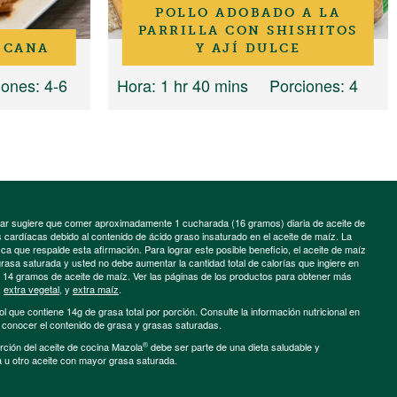
POLLO ADOBADO A LA
PARRILLA CON SHISHITOS
ICANA
Y AJÍ DULCE
iones
: 4-6
Hora
: 1 hr 40 mins
Porciones
: 4
minar sugiere que comer aproximadamente 1 cucharada (16 gramos) diaria de aceite de
cardíacas debido al contenido de ácido graso insaturado en el aceite de maíz. La
a que respalde esta afirmación. Para lograr este posible beneficio, el aceite de maíz
grasa saturada y usted no debe aumentar la cantidad total de calorías que ingiere en
e 14 gramos de aceite de maíz. Ver las páginas de los productos para obtener más
,
extra vegetal
, y
extra maíz
.
ol que contiene 14g de grasa total por porción. Consulte la información nutricional en
a conocer el contenido de grasa y grasas saturadas.
®
porción del aceite de cocina Mazola
debe ser parte de una dieta saludable y
a u otro aceite con mayor grasa saturada.