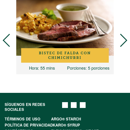
BISTEC DE FALDA CON
CHIMICHURRI
ones
Hora
: 55 mins
Porciones
: 5 porciones
SÍGUENOS EN REDES
SOCIALES
TÉRMINOS DE USO
ARGO® STARCH
POLÍTICA DE PRIVACIDAD
KARO® SYRUP