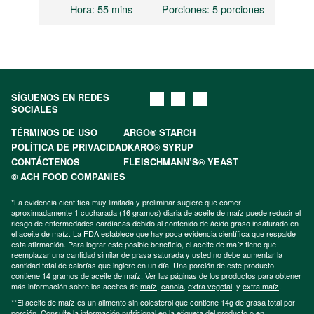
Hora
: 55 mins
Porciones
: 5 porciones
SÍGUENOS EN REDES
SOCIALES
TÉRMINOS DE USO
ARGO® STARCH
POLÍTICA DE PRIVACIDAD
KARO® SYRUP
CONTÁCTENOS
FLEISCHMANN’S® YEAST
© ACH FOOD COMPANIES
*La evidencia científica muy limitada y preliminar sugiere que comer
aproximadamente 1 cucharada (16 gramos) diaria de aceite de maíz puede reducir el
riesgo de enfermedades cardíacas debido al contenido de ácido graso insaturado en
el aceite de maíz. La FDA establece que hay poca evidencia científica que respalde
esta afirmación. Para lograr este posible beneficio, el aceite de maíz tiene que
reemplazar una cantidad similar de grasa saturada y usted no debe aumentar la
cantidad total de calorías que ingiere en un día. Una porción de este producto
contiene 14 gramos de aceite de maíz. Ver las páginas de los productos para obtener
más información sobre los aceites de
maíz
,
canola
,
extra vegetal
, y
extra maíz
.
**El aceite de maíz es un alimento sin colesterol que contiene 14g de grasa total por
porción. Consulte la información nutricional en la etiqueta del producto o en