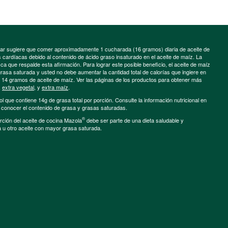
minar sugiere que comer aproximadamente 1 cucharada (16 gramos) diaria de aceite de
cardíacas debido al contenido de ácido graso insaturado en el aceite de maíz. La
a que respalde esta afirmación. Para lograr este posible beneficio, el aceite de maíz
grasa saturada y usted no debe aumentar la cantidad total de calorías que ingiere en
e 14 gramos de aceite de maíz. Ver las páginas de los productos para obtener más
,
extra vegetal
, y
extra maíz
.
ol que contiene 14g de grasa total por porción. Consulte la información nutricional en
a conocer el contenido de grasa y grasas saturadas.
®
porción del aceite de cocina Mazola
debe ser parte de una dieta saludable y
a u otro aceite con mayor grasa saturada.