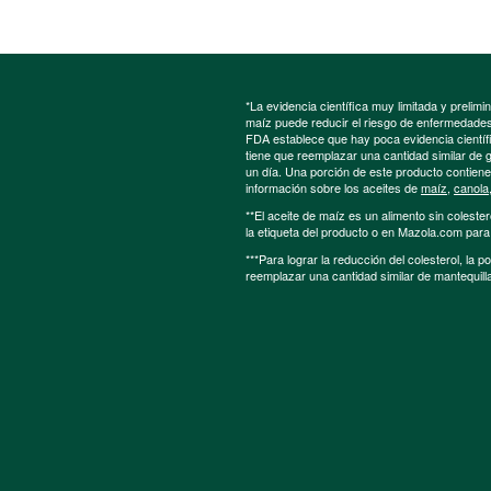
*La evidencia científica muy limitada y preli
maíz puede reducir el riesgo de enfermedades 
FDA establece que hay poca evidencia científic
tiene que reemplazar una cantidad similar de 
un día. Una porción de este producto contien
información sobre los aceites de
maíz
,
canola
**El aceite de maíz es un alimento sin colester
la etiqueta del producto o en Mazola.com par
***Para lograr la reducción del colesterol, la 
reemplazar una cantidad similar de mantequill