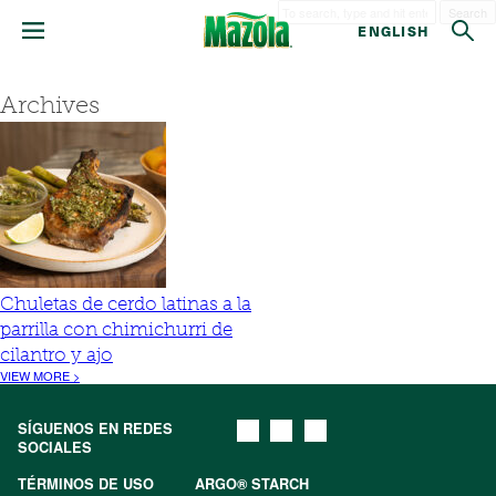
Search
ENGLISH
Archives
Chuletas de cerdo latinas a la
parrilla con chimichurri de
cilantro y ajo
VIEW MORE >
SÍGUENOS EN REDES
SOCIALES
TÉRMINOS DE USO
ARGO® STARCH