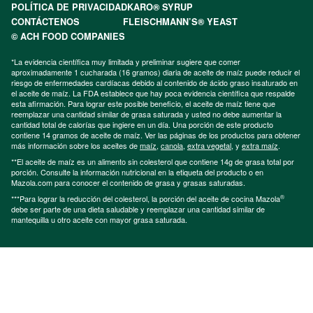
POLÍTICA DE PRIVACIDAD
KARO® SYRUP
CONTÁCTENOS
FLEISCHMANN’S® YEAST
© ACH FOOD COMPANIES
*La evidencia científica muy limitada y preliminar sugiere que comer
aproximadamente 1 cucharada (16 gramos) diaria de aceite de maíz puede reducir el
riesgo de enfermedades cardíacas debido al contenido de ácido graso insaturado en
el aceite de maíz. La FDA establece que hay poca evidencia científica que respalde
esta afirmación. Para lograr este posible beneficio, el aceite de maíz tiene que
reemplazar una cantidad similar de grasa saturada y usted no debe aumentar la
cantidad total de calorías que ingiere en un día. Una porción de este producto
contiene 14 gramos de aceite de maíz. Ver las páginas de los productos para obtener
más información sobre los aceites de
maíz
,
canola
,
extra vegetal
, y
extra maíz
.
**El aceite de maíz es un alimento sin colesterol que contiene 14g de grasa total por
porción. Consulte la información nutricional en la etiqueta del producto o en
Mazola.com para conocer el contenido de grasa y grasas saturadas.
®
***Para lograr la reducción del colesterol, la porción del aceite de cocina Mazola
debe ser parte de una dieta saludable y reemplazar una cantidad similar de
mantequilla u otro aceite con mayor grasa saturada.