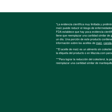
*La evidencia científica muy limitada y preli
maíz puede reducir el riesgo de enfermedades 
FDA establece que hay poca evidencia científic
tiene que reemplazar una cantidad similar de 
un día. Una porción de este producto contien
información sobre los aceites de
maíz
,
canola
**El aceite de maíz es un alimento sin colester
la etiqueta del producto o en Mazola.com par
***Para lograr la reducción del colesterol, la 
reemplazar una cantidad similar de mantequill