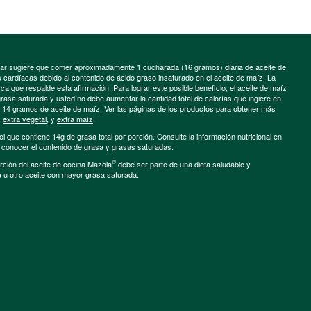
minar sugiere que comer aproximadamente 1 cucharada (16 gramos) diaria de aceite de
cardíacas debido al contenido de ácido graso insaturado en el aceite de maíz. La
a que respalde esta afirmación. Para lograr este posible beneficio, el aceite de maíz
grasa saturada y usted no debe aumentar la cantidad total de calorías que ingiere en
e 14 gramos de aceite de maíz. Ver las páginas de los productos para obtener más
,
extra vegetal
, y
extra maíz
.
ol que contiene 14g de grasa total por porción. Consulte la información nutricional en
a conocer el contenido de grasa y grasas saturadas.
®
porción del aceite de cocina Mazola
debe ser parte de una dieta saludable y
a u otro aceite con mayor grasa saturada.