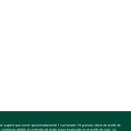
minar sugiere que comer aproximadamente 1 cucharada (16 gramos) diaria de aceite de
cardíacas debido al contenido de ácido graso insaturado en el aceite de maíz. La