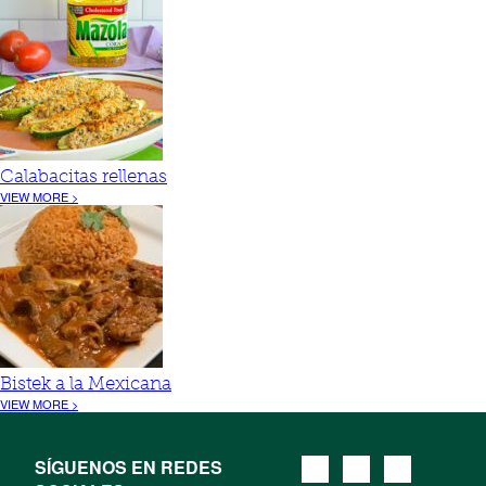
Calabacitas rellenas
VIEW MORE >
Bistek a la Mexicana
VIEW MORE >
SÍGUENOS EN REDES