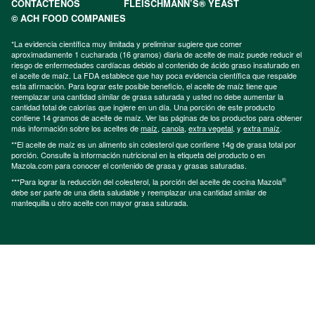
CONTÁCTENOS
FLEISCHMANN’S® YEAST
© ACH FOOD COMPANIES
*La evidencia científica muy limitada y preliminar sugiere que comer
aproximadamente 1 cucharada (16 gramos) diaria de aceite de maíz puede reducir el
riesgo de enfermedades cardíacas debido al contenido de ácido graso insaturado en
el aceite de maíz. La FDA establece que hay poca evidencia científica que respalde
esta afirmación. Para lograr este posible beneficio, el aceite de maíz tiene que
reemplazar una cantidad similar de grasa saturada y usted no debe aumentar la
cantidad total de calorías que ingiere en un día. Una porción de este producto
contiene 14 gramos de aceite de maíz. Ver las páginas de los productos para obtener
más información sobre los aceites de
maíz
,
canola
,
extra vegetal
, y
extra maíz
.
**El aceite de maíz es un alimento sin colesterol que contiene 14g de grasa total por
porción. Consulte la información nutricional en la etiqueta del producto o en
Mazola.com para conocer el contenido de grasa y grasas saturadas.
®
***Para lograr la reducción del colesterol, la porción del aceite de cocina Mazola
debe ser parte de una dieta saludable y reemplazar una cantidad similar de
mantequilla u otro aceite con mayor grasa saturada.