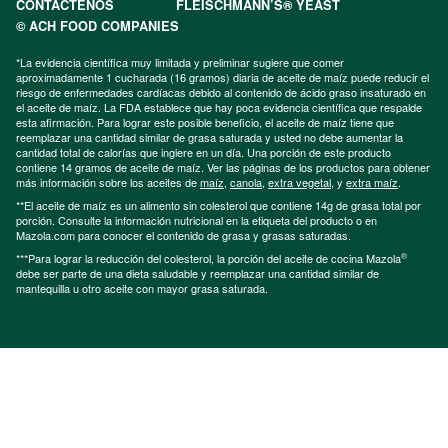
CONTÁCTENOS
FLEISCHMANN’S® YEAST
© ACH FOOD COMPANIES
*La evidencia científica muy limitada y preliminar sugiere que comer
aproximadamente 1 cucharada (16 gramos) diaria de aceite de maíz puede reducir el
riesgo de enfermedades cardíacas debido al contenido de ácido graso insaturado en
el aceite de maíz. La FDA establece que hay poca evidencia científica que respalde
esta afirmación. Para lograr este posible beneficio, el aceite de maíz tiene que
reemplazar una cantidad similar de grasa saturada y usted no debe aumentar la
cantidad total de calorías que ingiere en un día. Una porción de este producto
contiene 14 gramos de aceite de maíz. Ver las páginas de los productos para obtener
más información sobre los aceites de
maíz
,
canola
,
extra vegetal
, y
extra maíz
.
**El aceite de maíz es un alimento sin colesterol que contiene 14g de grasa total por
porción. Consulte la información nutricional en la etiqueta del producto o en
Mazola.com para conocer el contenido de grasa y grasas saturadas.
®
***Para lograr la reducción del colesterol, la porción del aceite de cocina Mazola
debe ser parte de una dieta saludable y reemplazar una cantidad similar de
mantequilla u otro aceite con mayor grasa saturada.