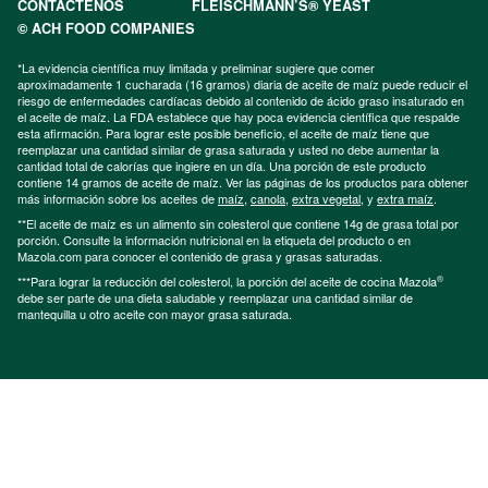
CONTÁCTENOS
FLEISCHMANN’S® YEAST
© ACH FOOD COMPANIES
*La evidencia científica muy limitada y preliminar sugiere que comer
aproximadamente 1 cucharada (16 gramos) diaria de aceite de maíz puede reducir el
riesgo de enfermedades cardíacas debido al contenido de ácido graso insaturado en
el aceite de maíz. La FDA establece que hay poca evidencia científica que respalde
esta afirmación. Para lograr este posible beneficio, el aceite de maíz tiene que
reemplazar una cantidad similar de grasa saturada y usted no debe aumentar la
cantidad total de calorías que ingiere en un día. Una porción de este producto
contiene 14 gramos de aceite de maíz. Ver las páginas de los productos para obtener
más información sobre los aceites de
maíz
,
canola
,
extra vegetal
, y
extra maíz
.
**El aceite de maíz es un alimento sin colesterol que contiene 14g de grasa total por
porción. Consulte la información nutricional en la etiqueta del producto o en
Mazola.com para conocer el contenido de grasa y grasas saturadas.
®
***Para lograr la reducción del colesterol, la porción del aceite de cocina Mazola
debe ser parte de una dieta saludable y reemplazar una cantidad similar de
mantequilla u otro aceite con mayor grasa saturada.