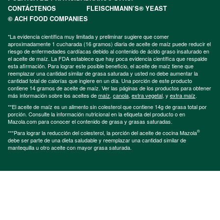
CONTÁCTENOS
FLEISCHMANN’S® YEAST
© ACH FOOD COMPANIES
*La evidencia científica muy limitada y preliminar sugiere que comer
aproximadamente 1 cucharada (16 gramos) diaria de aceite de maíz puede reducir el
riesgo de enfermedades cardíacas debido al contenido de ácido graso insaturado en
el aceite de maíz. La FDA establece que hay poca evidencia científica que respalde
esta afirmación. Para lograr este posible beneficio, el aceite de maíz tiene que
reemplazar una cantidad similar de grasa saturada y usted no debe aumentar la
cantidad total de calorías que ingiere en un día. Una porción de este producto
contiene 14 gramos de aceite de maíz. Ver las páginas de los productos para obtener
más información sobre los aceites de
maíz
,
canola
,
extra vegetal
, y
extra maíz
.
**El aceite de maíz es un alimento sin colesterol que contiene 14g de grasa total por
porción. Consulte la información nutricional en la etiqueta del producto o en
Mazola.com para conocer el contenido de grasa y grasas saturadas.
®
***Para lograr la reducción del colesterol, la porción del aceite de cocina Mazola
debe ser parte de una dieta saludable y reemplazar una cantidad similar de
mantequilla u otro aceite con mayor grasa saturada.