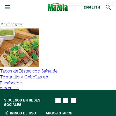
Search
ENGLISH
Archives
Tacos de Bistec con Salsa de
Tomatillo y Cebollas en
Escabeche
VIEW MORE >
SÍGUENOS EN REDES
SOCIALES
TÉRMINOS DE USO
ARGO® STARCH