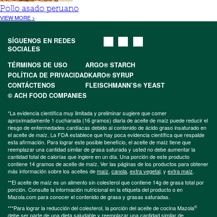
Pollo asado peruano
VIEW MORE >
SÍGUENOS EN REDES
SOCIALES
TÉRMINOS DE USO
ARGO® STARCH
POLÍTICA DE PRIVACIDAD
KARO® SYRUP
CONTÁCTENOS
FLEISCHMANN’S® YEAST
© ACH FOOD COMPANIES
*La evidencia científica muy limitada y preliminar sugiere que comer
aproximadamente 1 cucharada (16 gramos) diaria de aceite de maíz puede reducir el
riesgo de enfermedades cardíacas debido al contenido de ácido graso insaturado en
el aceite de maíz. La FDA establece que hay poca evidencia científica que respalde
esta afirmación. Para lograr este posible beneficio, el aceite de maíz tiene que
reemplazar una cantidad similar de grasa saturada y usted no debe aumentar la
cantidad total de calorías que ingiere en un día. Una porción de este producto
contiene 14 gramos de aceite de maíz. Ver las páginas de los productos para obtener
más información sobre los aceites de
maíz
,
canola
,
extra vegetal
, y
extra maíz
.
**El aceite de maíz es un alimento sin colesterol que contiene 14g de grasa total por
porción. Consulte la información nutricional en la etiqueta del producto o en
Mazola.com para conocer el contenido de grasa y grasas saturadas.
®
***Para lograr la reducción del colesterol, la porción del aceite de cocina Mazola
debe ser parte de una dieta saludable y reemplazar una cantidad similar de