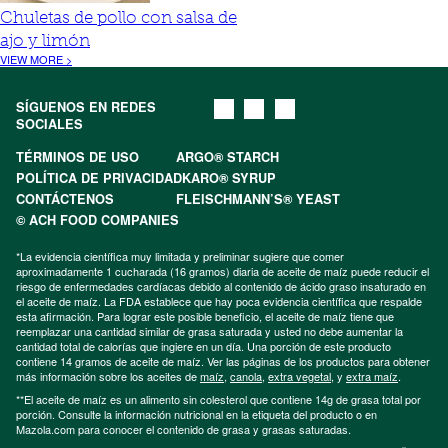
Chuletas de pollo con salsa de
ajo y limón
VIEW MORE >
SÍGUENOS EN REDES
SOCIALES
TÉRMINOS DE USO
ARGO® STARCH
POLÍTICA DE PRIVACIDAD
KARO® SYRUP
CONTÁCTENOS
FLEISCHMANN’S® YEAST
© ACH FOOD COMPANIES
*La evidencia científica muy limitada y preliminar sugiere que comer
aproximadamente 1 cucharada (16 gramos) diaria de aceite de maíz puede reducir el
riesgo de enfermedades cardíacas debido al contenido de ácido graso insaturado en
el aceite de maíz. La FDA establece que hay poca evidencia científica que respalde
esta afirmación. Para lograr este posible beneficio, el aceite de maíz tiene que
reemplazar una cantidad similar de grasa saturada y usted no debe aumentar la
cantidad total de calorías que ingiere en un día. Una porción de este producto
contiene 14 gramos de aceite de maíz. Ver las páginas de los productos para obtener
más información sobre los aceites de
maíz
,
canola
,
extra vegetal
, y
extra maíz
.
**El aceite de maíz es un alimento sin colesterol que contiene 14g de grasa total por
porción. Consulte la información nutricional en la etiqueta del producto o en
Mazola.com para conocer el contenido de grasa y grasas saturadas.