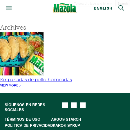
Search
ENGLISH
Archives
Empanadas de pollo horneadas
VIEW MORE >
SÍGUENOS EN REDES
SOCIALES
TÉRMINOS DE USO
ARGO® STARCH
POLÍTICA DE PRIVACIDAD
KARO® SYRUP