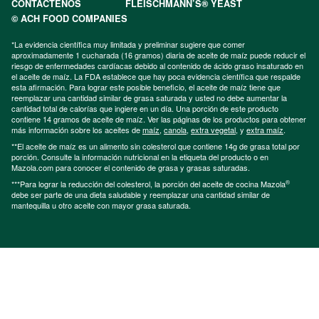
CONTÁCTENOS
FLEISCHMANN’S® YEAST
© ACH FOOD COMPANIES
*La evidencia científica muy limitada y preliminar sugiere que comer
aproximadamente 1 cucharada (16 gramos) diaria de aceite de maíz puede reducir el
riesgo de enfermedades cardíacas debido al contenido de ácido graso insaturado en
el aceite de maíz. La FDA establece que hay poca evidencia científica que respalde
esta afirmación. Para lograr este posible beneficio, el aceite de maíz tiene que
reemplazar una cantidad similar de grasa saturada y usted no debe aumentar la
cantidad total de calorías que ingiere en un día. Una porción de este producto
contiene 14 gramos de aceite de maíz. Ver las páginas de los productos para obtener
más información sobre los aceites de
maíz
,
canola
,
extra vegetal
, y
extra maíz
.
**El aceite de maíz es un alimento sin colesterol que contiene 14g de grasa total por
porción. Consulte la información nutricional en la etiqueta del producto o en
Mazola.com para conocer el contenido de grasa y grasas saturadas.
®
***Para lograr la reducción del colesterol, la porción del aceite de cocina Mazola
debe ser parte de una dieta saludable y reemplazar una cantidad similar de
mantequilla u otro aceite con mayor grasa saturada.