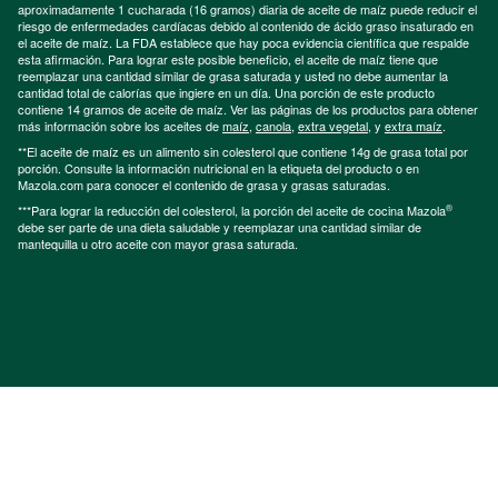
aproximadamente 1 cucharada (16 gramos) diaria de aceite de maíz puede reducir el
riesgo de enfermedades cardíacas debido al contenido de ácido graso insaturado en
el aceite de maíz. La FDA establece que hay poca evidencia científica que respalde
esta afirmación. Para lograr este posible beneficio, el aceite de maíz tiene que
reemplazar una cantidad similar de grasa saturada y usted no debe aumentar la
cantidad total de calorías que ingiere en un día. Una porción de este producto
contiene 14 gramos de aceite de maíz. Ver las páginas de los productos para obtener
más información sobre los aceites de
maíz
,
canola
,
extra vegetal
, y
extra maíz
.
**El aceite de maíz es un alimento sin colesterol que contiene 14g de grasa total por
porción. Consulte la información nutricional en la etiqueta del producto o en
Mazola.com para conocer el contenido de grasa y grasas saturadas.
®
***Para lograr la reducción del colesterol, la porción del aceite de cocina Mazola
debe ser parte de una dieta saludable y reemplazar una cantidad similar de
mantequilla u otro aceite con mayor grasa saturada.