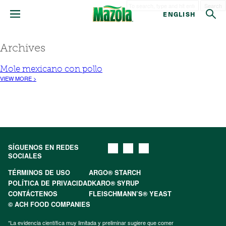
Search
ENGLISH
Archives
Mole mexicano con pollo
VIEW MORE >
SÍGUENOS EN REDES
SOCIALES
TÉRMINOS DE USO
ARGO® STARCH
POLÍTICA DE PRIVACIDAD
KARO® SYRUP
CONTÁCTENOS
FLEISCHMANN’S® YEAST
© ACH FOOD COMPANIES
*La evidencia científica muy limitada y preliminar sugiere que comer