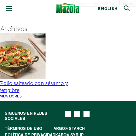
Search
ENGLISH
Archives
Pollo salteado con sésamo y
jengibre
VIEW MORE >
SÍGUENOS EN REDES
SOCIALES
TÉRMINOS DE USO
ARGO® STARCH
POLÍTICA DE PRIVACIDAD
KARO® SYRUP