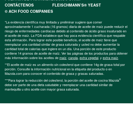
CONTÁCTENOS
FLEISCHMANN’S® YEAST
© ACH FOOD COMPANIES
*La evidencia científica muy limitada y preliminar sugiere que comer
aproximadamente 1 cucharada (16 gramos) diaria de aceite de maíz puede reducir el
riesgo de enfermedades cardíacas debido al contenido de ácido graso insaturado en
el aceite de maíz. La FDA establece que hay poca evidencia científica que respalde
esta afirmación. Para lograr este posible beneficio, el aceite de maíz tiene que
reemplazar una cantidad similar de grasa saturada y usted no debe aumentar la
cantidad total de calorías que ingiere en un día. Una porción de este producto
contiene 14 gramos de aceite de maíz. Ver las páginas de los productos para obtener
más información sobre los aceites de
maíz
,
canola
,
extra vegetal
, y
extra maíz
.
**El aceite de maíz es un alimento sin colesterol que contiene 14g de grasa total por
porción. Consulte la información nutricional en la etiqueta del producto o en
Mazola.com para conocer el contenido de grasa y grasas saturadas.
®
***Para lograr la reducción del colesterol, la porción del aceite de cocina Mazola
debe ser parte de una dieta saludable y reemplazar una cantidad similar de
mantequilla u otro aceite con mayor grasa saturada.