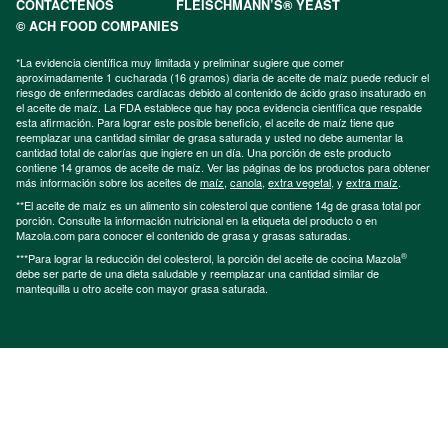
CONTÁCTENOS
FLEISCHMANN’S® YEAST
© ACH FOOD COMPANIES
*La evidencia científica muy limitada y preliminar sugiere que comer
aproximadamente 1 cucharada (16 gramos) diaria de aceite de maíz puede reducir el
riesgo de enfermedades cardíacas debido al contenido de ácido graso insaturado en
el aceite de maíz. La FDA establece que hay poca evidencia científica que respalde
esta afirmación. Para lograr este posible beneficio, el aceite de maíz tiene que
reemplazar una cantidad similar de grasa saturada y usted no debe aumentar la
cantidad total de calorías que ingiere en un día. Una porción de este producto
contiene 14 gramos de aceite de maíz. Ver las páginas de los productos para obtener
más información sobre los aceites de
maíz
,
canola
,
extra vegetal
, y
extra maíz
.
**El aceite de maíz es un alimento sin colesterol que contiene 14g de grasa total por
porción. Consulte la información nutricional en la etiqueta del producto o en
Mazola.com para conocer el contenido de grasa y grasas saturadas.
®
***Para lograr la reducción del colesterol, la porción del aceite de cocina Mazola
debe ser parte de una dieta saludable y reemplazar una cantidad similar de
mantequilla u otro aceite con mayor grasa saturada.