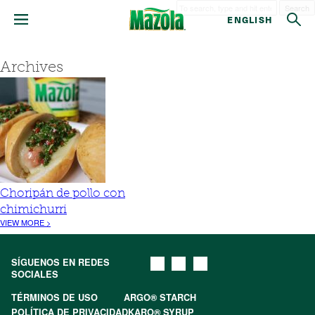
Search
ENGLISH
Archives
Choripán de pollo con
chimichurri
VIEW MORE >
SÍGUENOS EN REDES
SOCIALES
TÉRMINOS DE USO
ARGO® STARCH
POLÍTICA DE PRIVACIDAD
KARO® SYRUP