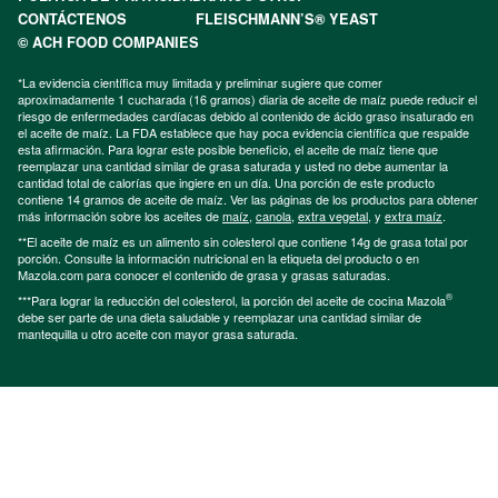
CONTÁCTENOS
FLEISCHMANN’S® YEAST
© ACH FOOD COMPANIES
*La evidencia científica muy limitada y preliminar sugiere que comer
aproximadamente 1 cucharada (16 gramos) diaria de aceite de maíz puede reducir el
riesgo de enfermedades cardíacas debido al contenido de ácido graso insaturado en
el aceite de maíz. La FDA establece que hay poca evidencia científica que respalde
esta afirmación. Para lograr este posible beneficio, el aceite de maíz tiene que
reemplazar una cantidad similar de grasa saturada y usted no debe aumentar la
cantidad total de calorías que ingiere en un día. Una porción de este producto
contiene 14 gramos de aceite de maíz. Ver las páginas de los productos para obtener
más información sobre los aceites de
maíz
,
canola
,
extra vegetal
, y
extra maíz
.
**El aceite de maíz es un alimento sin colesterol que contiene 14g de grasa total por
porción. Consulte la información nutricional en la etiqueta del producto o en
Mazola.com para conocer el contenido de grasa y grasas saturadas.
®
***Para lograr la reducción del colesterol, la porción del aceite de cocina Mazola
debe ser parte de una dieta saludable y reemplazar una cantidad similar de
mantequilla u otro aceite con mayor grasa saturada.