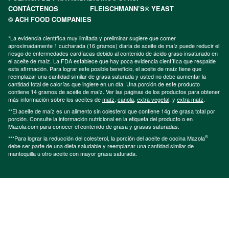
CONTÁCTENOS
FLEISCHMANN’S® YEAST
© ACH FOOD COMPANIES
*La evidencia científica muy limitada y preliminar sugiere que comer
aproximadamente 1 cucharada (16 gramos) diaria de aceite de maíz puede reducir el
riesgo de enfermedades cardíacas debido al contenido de ácido graso insaturado en
el aceite de maíz. La FDA establece que hay poca evidencia científica que respalde
esta afirmación. Para lograr este posible beneficio, el aceite de maíz tiene que
reemplazar una cantidad similar de grasa saturada y usted no debe aumentar la
cantidad total de calorías que ingiere en un día. Una porción de este producto
contiene 14 gramos de aceite de maíz. Ver las páginas de los productos para obtener
más información sobre los aceites de
maíz
,
canola
,
extra vegetal
, y
extra maíz
.
**El aceite de maíz es un alimento sin colesterol que contiene 14g de grasa total por
porción. Consulte la información nutricional en la etiqueta del producto o en
Mazola.com para conocer el contenido de grasa y grasas saturadas.
®
***Para lograr la reducción del colesterol, la porción del aceite de cocina Mazola
debe ser parte de una dieta saludable y reemplazar una cantidad similar de
mantequilla u otro aceite con mayor grasa saturada.