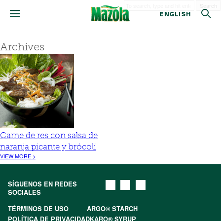
Search
ENGLISH
Archives
Carne de res con salsa de
naranja picante y brócoli
VIEW MORE >
SÍGUENOS EN REDES
SOCIALES
TÉRMINOS DE USO
ARGO® STARCH
POLÍTICA DE PRIVACIDAD
KARO® SYRUP