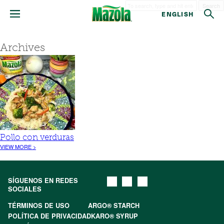
Search
ENGLISH
Archives
Pollo con verduras
VIEW MORE >
SÍGUENOS EN REDES
SOCIALES
TÉRMINOS DE USO
ARGO® STARCH
POLÍTICA DE PRIVACIDAD
KARO® SYRUP