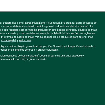
minar sugiere que comer aproximadamente 1 cucharada (16 gramos) diaria de aceite de
cardíacas debido al contenido de ácido graso insaturado en el aceite de maíz. La
a que respalde esta afirmación. Para lograr este posible beneficio, el aceite de maíz
grasa saturada y usted no debe aumentar la cantidad total de calorías que ingiere en
e 14 gramos de aceite de maíz. Ver las páginas de los productos para obtener más
,
extra vegetal
, y
extra maíz
.
ol que contiene 14g de grasa total por porción. Consulte la información nutricional en
a conocer el contenido de grasa y grasas saturadas.
®
porción del aceite de cocina Mazola
debe ser parte de una dieta saludable y
a u otro aceite con mayor grasa saturada.