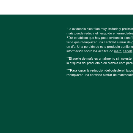
*La evidencia científica muy limitada y preli
maíz puede reducir el riesgo de enfermedades 
FDA establece que hay poca evidencia científic
tiene que reemplazar una cantidad similar de 
un día. Una porción de este producto contien
información sobre los aceites de
maíz
,
canola
**El aceite de maíz es un alimento sin colester
la etiqueta del producto o en Mazola.com par
***Para lograr la reducción del colesterol, la 
reemplazar una cantidad similar de mantequill