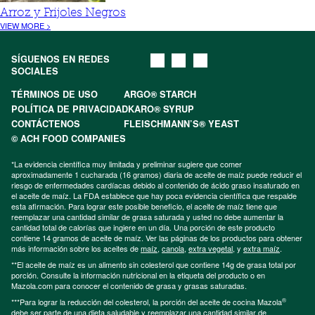
Arroz y Frijoles Negros
VIEW MORE >
SÍGUENOS EN REDES
SOCIALES
TÉRMINOS DE USO
ARGO® STARCH
POLÍTICA DE PRIVACIDAD
KARO® SYRUP
CONTÁCTENOS
FLEISCHMANN’S® YEAST
© ACH FOOD COMPANIES
*La evidencia científica muy limitada y preliminar sugiere que comer
aproximadamente 1 cucharada (16 gramos) diaria de aceite de maíz puede reducir el
riesgo de enfermedades cardíacas debido al contenido de ácido graso insaturado en
el aceite de maíz. La FDA establece que hay poca evidencia científica que respalde
esta afirmación. Para lograr este posible beneficio, el aceite de maíz tiene que
reemplazar una cantidad similar de grasa saturada y usted no debe aumentar la
cantidad total de calorías que ingiere en un día. Una porción de este producto
contiene 14 gramos de aceite de maíz. Ver las páginas de los productos para obtener
más información sobre los aceites de
maíz
,
canola
,
extra vegetal
, y
extra maíz
.
**El aceite de maíz es un alimento sin colesterol que contiene 14g de grasa total por
porción. Consulte la información nutricional en la etiqueta del producto o en
Mazola.com para conocer el contenido de grasa y grasas saturadas.
®
***Para lograr la reducción del colesterol, la porción del aceite de cocina Mazola
debe ser parte de una dieta saludable y reemplazar una cantidad similar de