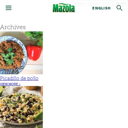
Search
ENGLISH
Archives
Picadillo de pollo
VIEW MORE >