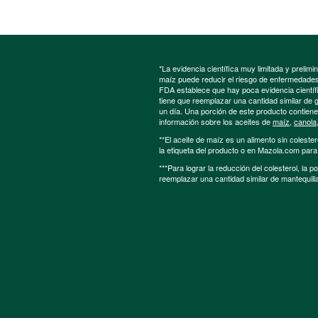
*La evidencia científica muy limitada y preli
maíz puede reducir el riesgo de enfermedades 
FDA establece que hay poca evidencia científic
tiene que reemplazar una cantidad similar de 
un día. Una porción de este producto contien
información sobre los aceites de
maíz
,
canola
**El aceite de maíz es un alimento sin colester
la etiqueta del producto o en Mazola.com par
***Para lograr la reducción del colesterol, la 
reemplazar una cantidad similar de mantequill