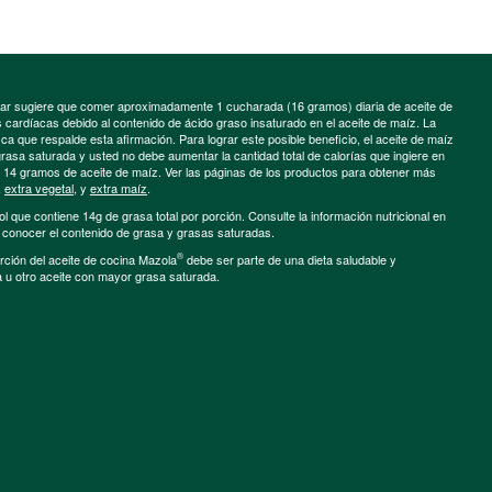
minar sugiere que comer aproximadamente 1 cucharada (16 gramos) diaria de aceite de
cardíacas debido al contenido de ácido graso insaturado en el aceite de maíz. La
a que respalde esta afirmación. Para lograr este posible beneficio, el aceite de maíz
grasa saturada y usted no debe aumentar la cantidad total de calorías que ingiere en
e 14 gramos de aceite de maíz. Ver las páginas de los productos para obtener más
,
extra vegetal
, y
extra maíz
.
ol que contiene 14g de grasa total por porción. Consulte la información nutricional en
a conocer el contenido de grasa y grasas saturadas.
®
porción del aceite de cocina Mazola
debe ser parte de una dieta saludable y
a u otro aceite con mayor grasa saturada.