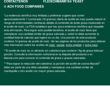
CONTÁCTENOS
FLEISCHMANN’S® YEAST
© ACH FOOD COMPANIES
*La evidencia científica muy limitada y preliminar sugiere que comer
aproximadamente 1 cucharada (16 gramos) diaria de aceite de maíz puede reducir el
riesgo de enfermedades cardíacas debido al contenido de ácido graso insaturado en
el aceite de maíz. La FDA establece que hay poca evidencia científica que respalde
esta afirmación. Para lograr este posible beneficio, el aceite de maíz tiene que
reemplazar una cantidad similar de grasa saturada y usted no debe aumentar la
cantidad total de calorías que ingiere en un día. Una porción de este producto
contiene 14 gramos de aceite de maíz. Ver las páginas de los productos para obtener
más información sobre los aceites de
maíz
,
canola
,
extra vegetal
, y
extra maíz
.
**El aceite de maíz es un alimento sin colesterol que contiene 14g de grasa total por
porción. Consulte la información nutricional en la etiqueta del producto o en
Mazola.com para conocer el contenido de grasa y grasas saturadas.
®
***Para lograr la reducción del colesterol, la porción del aceite de cocina Mazola
debe ser parte de una dieta saludable y reemplazar una cantidad similar de
mantequilla u otro aceite con mayor grasa saturada.