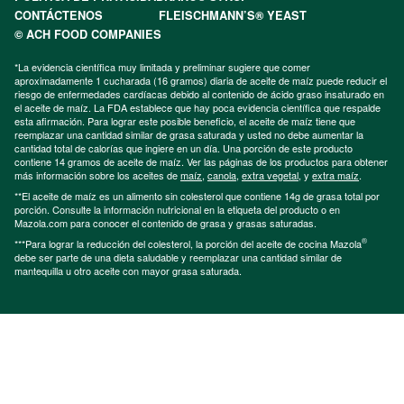
CONTÁCTENOS
FLEISCHMANN’S® YEAST
© ACH FOOD COMPANIES
*La evidencia científica muy limitada y preliminar sugiere que comer
aproximadamente 1 cucharada (16 gramos) diaria de aceite de maíz puede reducir el
riesgo de enfermedades cardíacas debido al contenido de ácido graso insaturado en
el aceite de maíz. La FDA establece que hay poca evidencia científica que respalde
esta afirmación. Para lograr este posible beneficio, el aceite de maíz tiene que
reemplazar una cantidad similar de grasa saturada y usted no debe aumentar la
cantidad total de calorías que ingiere en un día. Una porción de este producto
contiene 14 gramos de aceite de maíz. Ver las páginas de los productos para obtener
más información sobre los aceites de
maíz
,
canola
,
extra vegetal
, y
extra maíz
.
**El aceite de maíz es un alimento sin colesterol que contiene 14g de grasa total por
porción. Consulte la información nutricional en la etiqueta del producto o en
Mazola.com para conocer el contenido de grasa y grasas saturadas.
®
***Para lograr la reducción del colesterol, la porción del aceite de cocina Mazola
debe ser parte de una dieta saludable y reemplazar una cantidad similar de
mantequilla u otro aceite con mayor grasa saturada.