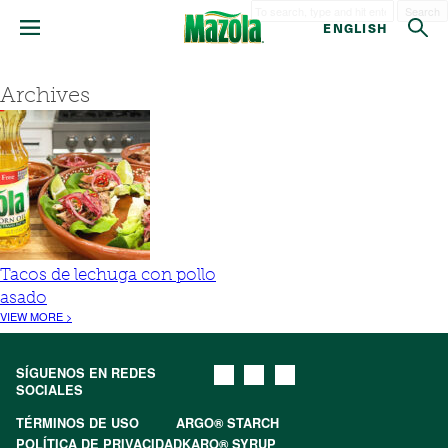
Search
ENGLISH
Archives
Tacos de lechuga con pollo
asado
VIEW MORE >
SÍGUENOS EN REDES
SOCIALES
TÉRMINOS DE USO
ARGO® STARCH
POLÍTICA DE PRIVACIDAD
KARO® SYRUP