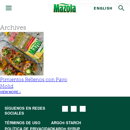
Search
ENGLISH
Archives
Pimientos Rellenos con Pavo
Molid
VIEW MORE >
SÍGUENOS EN REDES
SOCIALES
TÉRMINOS DE USO
ARGO® STARCH
POLÍTICA DE PRIVACIDAD
KARO® SYRUP