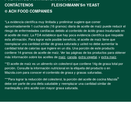
CONTÁCTENOS
FLEISCHMANN’S® YEAST
© ACH FOOD COMPANIES
*La evidencia científica muy limitada y preliminar sugiere que comer
aproximadamente 1 cucharada (16 gramos) diaria de aceite de maíz puede reducir el
riesgo de enfermedades cardíacas debido al contenido de ácido graso insaturado en
el aceite de maíz. La FDA establece que hay poca evidencia científica que respalde
esta afirmación. Para lograr este posible beneficio, el aceite de maíz tiene que
reemplazar una cantidad similar de grasa saturada y usted no debe aumentar la
cantidad total de calorías que ingiere en un día. Una porción de este producto
contiene 14 gramos de aceite de maíz. Ver las páginas de los productos para obtener
más información sobre los aceites de
maíz
,
canola
,
extra vegetal
, y
extra maíz
.
**El aceite de maíz es un alimento sin colesterol que contiene 14g de grasa total por
porción. Consulte la información nutricional en la etiqueta del producto o en
Mazola.com para conocer el contenido de grasa y grasas saturadas.
®
***Para lograr la reducción del colesterol, la porción del aceite de cocina Mazola
debe ser parte de una dieta saludable y reemplazar una cantidad similar de
mantequilla u otro aceite con mayor grasa saturada.