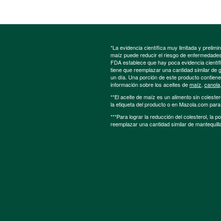
*La evidencia científica muy limitada y preli
maíz puede reducir el riesgo de enfermedades 
FDA establece que hay poca evidencia científic
tiene que reemplazar una cantidad similar de 
un día. Una porción de este producto contien
información sobre los aceites de
maíz
,
canola
**El aceite de maíz es un alimento sin colester
la etiqueta del producto o en Mazola.com par
***Para lograr la reducción del colesterol, la 
reemplazar una cantidad similar de mantequill