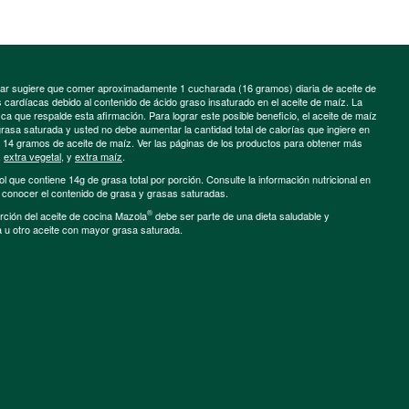
minar sugiere que comer aproximadamente 1 cucharada (16 gramos) diaria de aceite de
cardíacas debido al contenido de ácido graso insaturado en el aceite de maíz. La
a que respalde esta afirmación. Para lograr este posible beneficio, el aceite de maíz
grasa saturada y usted no debe aumentar la cantidad total de calorías que ingiere en
e 14 gramos de aceite de maíz. Ver las páginas de los productos para obtener más
,
extra vegetal
, y
extra maíz
.
ol que contiene 14g de grasa total por porción. Consulte la información nutricional en
a conocer el contenido de grasa y grasas saturadas.
®
porción del aceite de cocina Mazola
debe ser parte de una dieta saludable y
a u otro aceite con mayor grasa saturada.