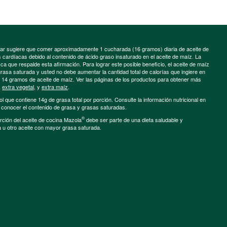
minar sugiere que comer aproximadamente 1 cucharada (16 gramos) diaria de aceite de
cardíacas debido al contenido de ácido graso insaturado en el aceite de maíz. La
a que respalde esta afirmación. Para lograr este posible beneficio, el aceite de maíz
grasa saturada y usted no debe aumentar la cantidad total de calorías que ingiere en
e 14 gramos de aceite de maíz. Ver las páginas de los productos para obtener más
,
extra vegetal
, y
extra maíz
.
ol que contiene 14g de grasa total por porción. Consulte la información nutricional en
a conocer el contenido de grasa y grasas saturadas.
®
porción del aceite de cocina Mazola
debe ser parte de una dieta saludable y
a u otro aceite con mayor grasa saturada.