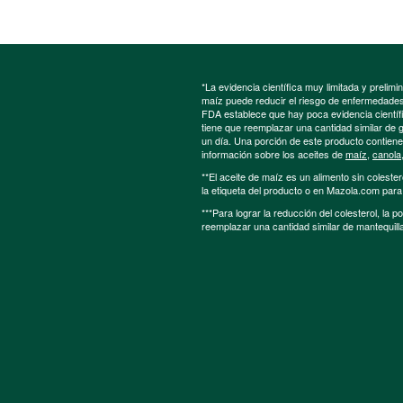
*La evidencia científica muy limitada y preli
maíz puede reducir el riesgo de enfermedades 
FDA establece que hay poca evidencia científic
tiene que reemplazar una cantidad similar de 
un día. Una porción de este producto contien
información sobre los aceites de
maíz
,
canola
**El aceite de maíz es un alimento sin colester
la etiqueta del producto o en Mazola.com par
***Para lograr la reducción del colesterol, la 
reemplazar una cantidad similar de mantequill