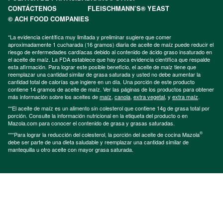
CONTÁCTENOS
FLEISCHMANN’S® YEAST
© ACH FOOD COMPANIES
*La evidencia científica muy limitada y preliminar sugiere que comer
aproximadamente 1 cucharada (16 gramos) diaria de aceite de maíz puede reducir el
riesgo de enfermedades cardíacas debido al contenido de ácido graso insaturado en
el aceite de maíz. La FDA establece que hay poca evidencia científica que respalde
esta afirmación. Para lograr este posible beneficio, el aceite de maíz tiene que
reemplazar una cantidad similar de grasa saturada y usted no debe aumentar la
cantidad total de calorías que ingiere en un día. Una porción de este producto
contiene 14 gramos de aceite de maíz. Ver las páginas de los productos para obtener
más información sobre los aceites de
maíz
,
canola
,
extra vegetal
, y
extra maíz
.
**El aceite de maíz es un alimento sin colesterol que contiene 14g de grasa total por
porción. Consulte la información nutricional en la etiqueta del producto o en
Mazola.com para conocer el contenido de grasa y grasas saturadas.
®
***Para lograr la reducción del colesterol, la porción del aceite de cocina Mazola
debe ser parte de una dieta saludable y reemplazar una cantidad similar de
mantequilla u otro aceite con mayor grasa saturada.