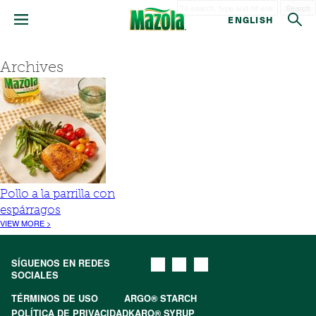
Search
ENGLISH
Archives
Pollo a la parrilla con
espárragos
VIEW MORE >
SÍGUENOS EN REDES
SOCIALES
TÉRMINOS DE USO
ARGO® STARCH
POLÍTICA DE PRIVACIDAD
KARO® SYRUP