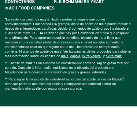
CONTÁCTENOS
FLEISCHMANN’S® YEAST
© ACH FOOD COMPANIES
*La evidencia científica muy limitada y preliminar sugiere que comer
aproximadamente 1 cucharada (16 gramos) diaria de aceite de maíz puede reducir el
riesgo de enfermedades cardíacas debido al contenido de ácido graso insaturado en
el aceite de maíz. La FDA establece que hay poca evidencia científica que respalde
esta afirmación. Para lograr este posible beneficio, el aceite de maíz tiene que
reemplazar una cantidad similar de grasa saturada y usted no debe aumentar la
cantidad total de calorías que ingiere en un día. Una porción de este producto
contiene 14 gramos de aceite de maíz. Ver las páginas de los productos para obtener
más información sobre los aceites de
maíz
,
canola
,
extra vegetal
, y
extra maíz
.
**El aceite de maíz es un alimento sin colesterol que contiene 14g de grasa total por
porción. Consulte la información nutricional en la etiqueta del producto o en
Mazola.com para conocer el contenido de grasa y grasas saturadas.
®
***Para lograr la reducción del colesterol, la porción del aceite de cocina Mazola
debe ser parte de una dieta saludable y reemplazar una cantidad similar de
mantequilla u otro aceite con mayor grasa saturada.