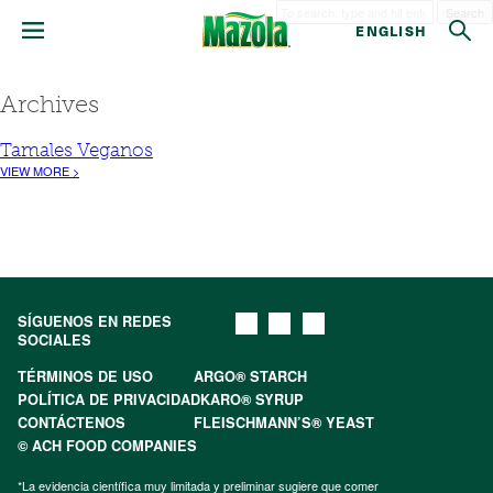
Search
ENGLISH
Archives
Tamales Veganos
VIEW MORE >
SÍGUENOS EN REDES
SOCIALES
TÉRMINOS DE USO
ARGO® STARCH
POLÍTICA DE PRIVACIDAD
KARO® SYRUP
CONTÁCTENOS
FLEISCHMANN’S® YEAST
© ACH FOOD COMPANIES
*La evidencia científica muy limitada y preliminar sugiere que comer