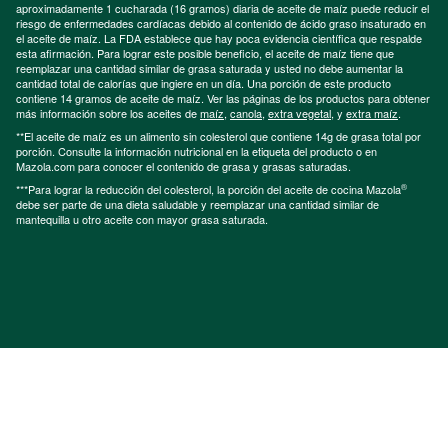
aproximadamente 1 cucharada (16 gramos) diaria de aceite de maíz puede reducir el
riesgo de enfermedades cardíacas debido al contenido de ácido graso insaturado en
el aceite de maíz. La FDA establece que hay poca evidencia científica que respalde
esta afirmación. Para lograr este posible beneficio, el aceite de maíz tiene que
reemplazar una cantidad similar de grasa saturada y usted no debe aumentar la
cantidad total de calorías que ingiere en un día. Una porción de este producto
contiene 14 gramos de aceite de maíz. Ver las páginas de los productos para obtener
más información sobre los aceites de
maíz
,
canola
,
extra vegetal
, y
extra maíz
.
**El aceite de maíz es un alimento sin colesterol que contiene 14g de grasa total por
porción. Consulte la información nutricional en la etiqueta del producto o en
Mazola.com para conocer el contenido de grasa y grasas saturadas.
®
***Para lograr la reducción del colesterol, la porción del aceite de cocina Mazola
debe ser parte de una dieta saludable y reemplazar una cantidad similar de
mantequilla u otro aceite con mayor grasa saturada.