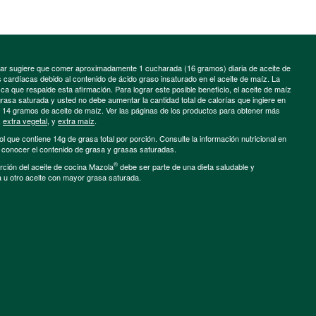
minar sugiere que comer aproximadamente 1 cucharada (16 gramos) diaria de aceite de
cardíacas debido al contenido de ácido graso insaturado en el aceite de maíz. La
a que respalde esta afirmación. Para lograr este posible beneficio, el aceite de maíz
grasa saturada y usted no debe aumentar la cantidad total de calorías que ingiere en
e 14 gramos de aceite de maíz. Ver las páginas de los productos para obtener más
,
extra vegetal
, y
extra maíz
.
ol que contiene 14g de grasa total por porción. Consulte la información nutricional en
a conocer el contenido de grasa y grasas saturadas.
®
porción del aceite de cocina Mazola
debe ser parte de una dieta saludable y
a u otro aceite con mayor grasa saturada.