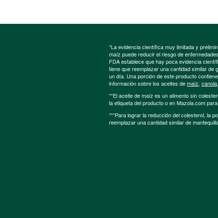
*La evidencia científica muy limitada y preli
maíz puede reducir el riesgo de enfermedades 
FDA establece que hay poca evidencia científic
tiene que reemplazar una cantidad similar de 
un día. Una porción de este producto contien
información sobre los aceites de
maíz
,
canola
**El aceite de maíz es un alimento sin colester
la etiqueta del producto o en Mazola.com par
***Para lograr la reducción del colesterol, la 
reemplazar una cantidad similar de mantequill