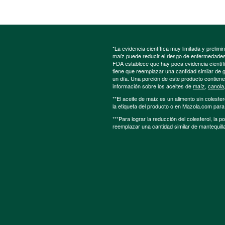
*La evidencia científica muy limitada y preli
maíz puede reducir el riesgo de enfermedades 
FDA establece que hay poca evidencia científic
tiene que reemplazar una cantidad similar de 
un día. Una porción de este producto contien
información sobre los aceites de
maíz
,
canola
**El aceite de maíz es un alimento sin colester
la etiqueta del producto o en Mazola.com par
***Para lograr la reducción del colesterol, la 
reemplazar una cantidad similar de mantequill