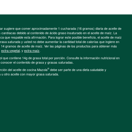
minar sugiere que comer aproximadamente 1 cucharada (16 gramos) diaria de aceite de
cardíacas debido al contenido de ácido graso insaturado en el aceite de maíz. La
a que respalde esta afirmación. Para lograr este posible beneficio, el aceite de maíz
grasa saturada y usted no debe aumentar la cantidad total de calorías que ingiere en
e 14 gramos de aceite de maíz. Ver las páginas de los productos para obtener más
,
extra vegetal
, y
extra maíz
.
ol que contiene 14g de grasa total por porción. Consulte la información nutricional en
a conocer el contenido de grasa y grasas saturadas.
®
porción del aceite de cocina Mazola
debe ser parte de una dieta saludable y
a u otro aceite con mayor grasa saturada.