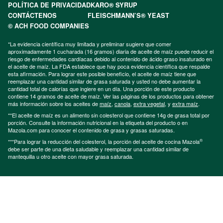
POLÍTICA DE PRIVACIDAD
KARO® SYRUP
CONTÁCTENOS
FLEISCHMANN’S® YEAST
© ACH FOOD COMPANIES
*La evidencia científica muy limitada y preliminar sugiere que comer
aproximadamente 1 cucharada (16 gramos) diaria de aceite de maíz puede reducir el
riesgo de enfermedades cardíacas debido al contenido de ácido graso insaturado en
el aceite de maíz. La FDA establece que hay poca evidencia científica que respalde
esta afirmación. Para lograr este posible beneficio, el aceite de maíz tiene que
reemplazar una cantidad similar de grasa saturada y usted no debe aumentar la
cantidad total de calorías que ingiere en un día. Una porción de este producto
contiene 14 gramos de aceite de maíz. Ver las páginas de los productos para obtener
más información sobre los aceites de
maíz
,
canola
,
extra vegetal
, y
extra maíz
.
**El aceite de maíz es un alimento sin colesterol que contiene 14g de grasa total por
porción. Consulte la información nutricional en la etiqueta del producto o en
Mazola.com para conocer el contenido de grasa y grasas saturadas.
®
***Para lograr la reducción del colesterol, la porción del aceite de cocina Mazola
debe ser parte de una dieta saludable y reemplazar una cantidad similar de
mantequilla u otro aceite con mayor grasa saturada.