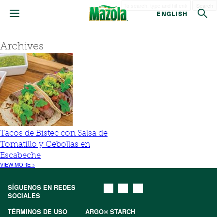
Search
ENGLISH
Archives
Tacos de Bistec con Salsa de
Tomatillo y Cebollas en
Escabeche
VIEW MORE >
SÍGUENOS EN REDES
SOCIALES
TÉRMINOS DE USO
ARGO® STARCH