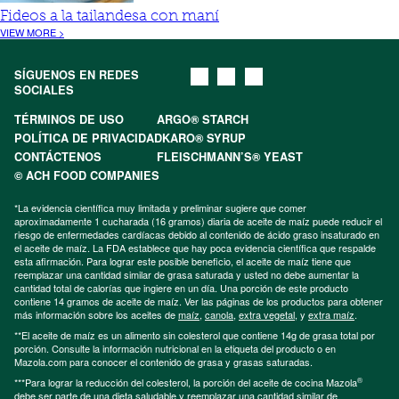
Fideos a la tailandesa con maní
VIEW MORE >
SÍGUENOS EN REDES
SOCIALES
TÉRMINOS DE USO
ARGO® STARCH
POLÍTICA DE PRIVACIDAD
KARO® SYRUP
CONTÁCTENOS
FLEISCHMANN’S® YEAST
© ACH FOOD COMPANIES
*La evidencia científica muy limitada y preliminar sugiere que comer
aproximadamente 1 cucharada (16 gramos) diaria de aceite de maíz puede reducir el
riesgo de enfermedades cardíacas debido al contenido de ácido graso insaturado en
el aceite de maíz. La FDA establece que hay poca evidencia científica que respalde
esta afirmación. Para lograr este posible beneficio, el aceite de maíz tiene que
reemplazar una cantidad similar de grasa saturada y usted no debe aumentar la
cantidad total de calorías que ingiere en un día. Una porción de este producto
contiene 14 gramos de aceite de maíz. Ver las páginas de los productos para obtener
más información sobre los aceites de
maíz
,
canola
,
extra vegetal
, y
extra maíz
.
**El aceite de maíz es un alimento sin colesterol que contiene 14g de grasa total por
porción. Consulte la información nutricional en la etiqueta del producto o en
Mazola.com para conocer el contenido de grasa y grasas saturadas.
®
***Para lograr la reducción del colesterol, la porción del aceite de cocina Mazola
debe ser parte de una dieta saludable y reemplazar una cantidad similar de