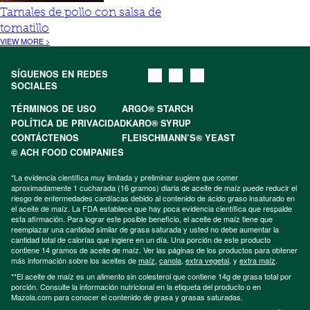
Tamales de pollo con salsa de
tomatillo
VIEW MORE >
SÍGUENOS EN REDES
SOCIALES
TÉRMINOS DE USO
ARGO® STARCH
POLÍTICA DE PRIVACIDAD
KARO® SYRUP
CONTÁCTENOS
FLEISCHMANN’S® YEAST
© ACH FOOD COMPANIES
*La evidencia científica muy limitada y preliminar sugiere que comer
aproximadamente 1 cucharada (16 gramos) diaria de aceite de maíz puede reducir el
riesgo de enfermedades cardíacas debido al contenido de ácido graso insaturado en
el aceite de maíz. La FDA establece que hay poca evidencia científica que respalde
esta afirmación. Para lograr este posible beneficio, el aceite de maíz tiene que
reemplazar una cantidad similar de grasa saturada y usted no debe aumentar la
cantidad total de calorías que ingiere en un día. Una porción de este producto
contiene 14 gramos de aceite de maíz. Ver las páginas de los productos para obtener
más información sobre los aceites de
maíz
,
canola
,
extra vegetal
, y
extra maíz
.
**El aceite de maíz es un alimento sin colesterol que contiene 14g de grasa total por
porción. Consulte la información nutricional en la etiqueta del producto o en
Mazola.com para conocer el contenido de grasa y grasas saturadas.