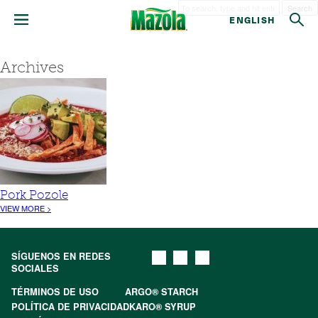
Search
ENGLISH
Archives
Pork Pozole
VIEW MORE >
SÍGUENOS EN REDES
SOCIALES
TÉRMINOS DE USO
ARGO® STARCH
POLÍTICA DE PRIVACIDAD
KARO® SYRUP