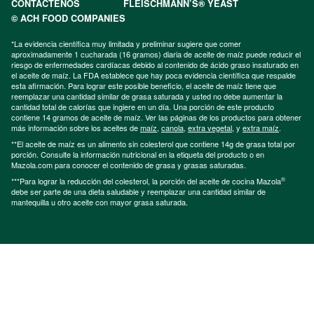
CONTÁCTENOS
FLEISCHMANN’S® YEAST
© ACH FOOD COMPANIES
*La evidencia científica muy limitada y preliminar sugiere que comer
aproximadamente 1 cucharada (16 gramos) diaria de aceite de maíz puede reducir el
riesgo de enfermedades cardíacas debido al contenido de ácido graso insaturado en
el aceite de maíz. La FDA establece que hay poca evidencia científica que respalde
esta afirmación. Para lograr este posible beneficio, el aceite de maíz tiene que
reemplazar una cantidad similar de grasa saturada y usted no debe aumentar la
cantidad total de calorías que ingiere en un día. Una porción de este producto
contiene 14 gramos de aceite de maíz. Ver las páginas de los productos para obtener
más información sobre los aceites de
maíz
,
canola
,
extra vegetal
, y
extra maíz
.
**El aceite de maíz es un alimento sin colesterol que contiene 14g de grasa total por
porción. Consulte la información nutricional en la etiqueta del producto o en
Mazola.com para conocer el contenido de grasa y grasas saturadas.
®
***Para lograr la reducción del colesterol, la porción del aceite de cocina Mazola
debe ser parte de una dieta saludable y reemplazar una cantidad similar de
mantequilla u otro aceite con mayor grasa saturada.