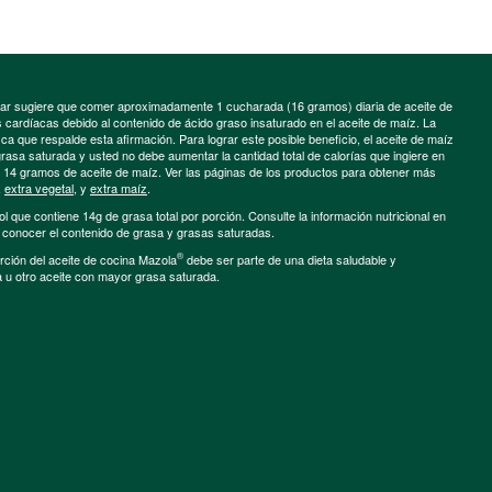
minar sugiere que comer aproximadamente 1 cucharada (16 gramos) diaria de aceite de
cardíacas debido al contenido de ácido graso insaturado en el aceite de maíz. La
a que respalde esta afirmación. Para lograr este posible beneficio, el aceite de maíz
grasa saturada y usted no debe aumentar la cantidad total de calorías que ingiere en
e 14 gramos de aceite de maíz. Ver las páginas de los productos para obtener más
,
extra vegetal
, y
extra maíz
.
ol que contiene 14g de grasa total por porción. Consulte la información nutricional en
a conocer el contenido de grasa y grasas saturadas.
®
porción del aceite de cocina Mazola
debe ser parte de una dieta saludable y
a u otro aceite con mayor grasa saturada.