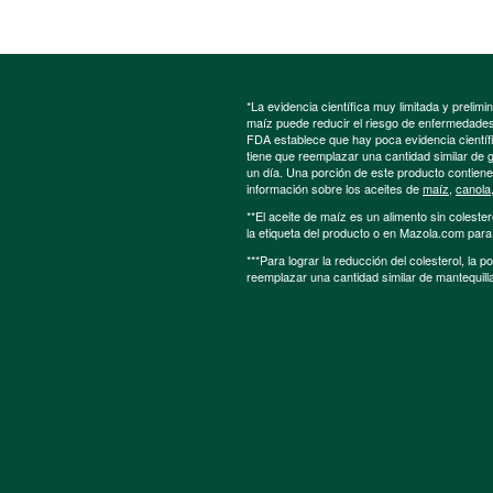
*La evidencia científica muy limitada y preli
maíz puede reducir el riesgo de enfermedades 
FDA establece que hay poca evidencia científic
tiene que reemplazar una cantidad similar de 
un día. Una porción de este producto contien
información sobre los aceites de
maíz
,
canola
**El aceite de maíz es un alimento sin colester
la etiqueta del producto o en Mazola.com par
***Para lograr la reducción del colesterol, la 
reemplazar una cantidad similar de mantequill