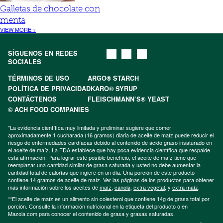
Galletas de chocolate con
menta
VIEW MORE >
SÍGUENOS EN REDES
SOCIALES
TÉRMINOS DE USO
ARGO® STARCH
POLÍTICA DE PRIVACIDAD
KARO® SYRUP
CONTÁCTENOS
FLEISCHMANN’S® YEAST
© ACH FOOD COMPANIES
*La evidencia científica muy limitada y preliminar sugiere que comer
aproximadamente 1 cucharada (16 gramos) diaria de aceite de maíz puede reducir el
riesgo de enfermedades cardíacas debido al contenido de ácido graso insaturado en
el aceite de maíz. La FDA establece que hay poca evidencia científica que respalde
esta afirmación. Para lograr este posible beneficio, el aceite de maíz tiene que
reemplazar una cantidad similar de grasa saturada y usted no debe aumentar la
cantidad total de calorías que ingiere en un día. Una porción de este producto
contiene 14 gramos de aceite de maíz. Ver las páginas de los productos para obtener
más información sobre los aceites de
maíz
,
canola
,
extra vegetal
, y
extra maíz
.
**El aceite de maíz es un alimento sin colesterol que contiene 14g de grasa total por
porción. Consulte la información nutricional en la etiqueta del producto o en
Mazola.com para conocer el contenido de grasa y grasas saturadas.