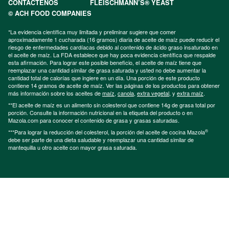
CONTÁCTENOS
FLEISCHMANN’S® YEAST
© ACH FOOD COMPANIES
*La evidencia científica muy limitada y preliminar sugiere que comer
aproximadamente 1 cucharada (16 gramos) diaria de aceite de maíz puede reducir el
riesgo de enfermedades cardíacas debido al contenido de ácido graso insaturado en
el aceite de maíz. La FDA establece que hay poca evidencia científica que respalde
esta afirmación. Para lograr este posible beneficio, el aceite de maíz tiene que
reemplazar una cantidad similar de grasa saturada y usted no debe aumentar la
cantidad total de calorías que ingiere en un día. Una porción de este producto
contiene 14 gramos de aceite de maíz. Ver las páginas de los productos para obtener
más información sobre los aceites de
maíz
,
canola
,
extra vegetal
, y
extra maíz
.
**El aceite de maíz es un alimento sin colesterol que contiene 14g de grasa total por
porción. Consulte la información nutricional en la etiqueta del producto o en
Mazola.com para conocer el contenido de grasa y grasas saturadas.
®
***Para lograr la reducción del colesterol, la porción del aceite de cocina Mazola
debe ser parte de una dieta saludable y reemplazar una cantidad similar de
mantequilla u otro aceite con mayor grasa saturada.